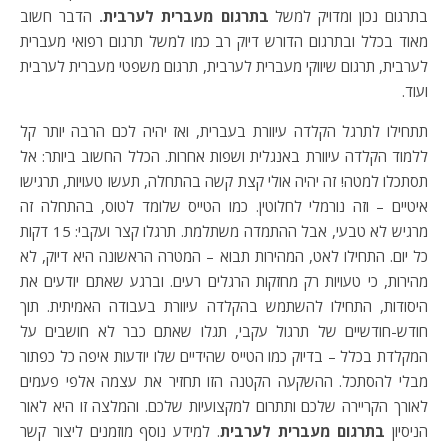
בתרגום נכון ומדויק למשל
בתרגום מעברית לערבית.
הדבר חשוב
מאוד בכלל ובתרגום הדורש דיוק רב כמו למשל תרגום רפואי מעברית
לערבית, תרגום שיווקי מעברית לערבית, תרגום משפטי מעברית לערבית
ועוד.
תתחילו לתרגל הקלדה עיוורת בעברית, ואז יהיה לכם הרבה יותר קל
ללמוד הקלדה עיוורת באנגלית ושפות אחרות. הכלל החשוב ביותר: אל
תסתכלו למטה! זה יהיה אולי קצת קשה בהתחלה, תעשו טעויות, תרגישו
איטיים – וזה נורמלי לחלוטין. כמו הטייס שלומד לטוס, בהתחלה זה
מרגיש לא טבעי, אבל ההתמדה משתלמת. תרגלו קצר ועקבי: 15 דקות
כל יום. התחילו לאט, המהירות תבוא – המטרה הראשונה היא דיוק, לא
מהירות, כי טעויות רק מחזקות הרגלים רעים. וברגע שאתם יודעים את
היסודות, התחילו להשתמש בהקלדה עיוורת בעבודה האמיתית. תוך
חודש-חודשיים של תרגול עקבי, תגלו שאתם כבר לא חושבים על
המקלדת בכלל – בדיוק כמו הטייס שהידיים שלו יודעות איפה כל כפתור
מבלי להסתכל. ההשקעה הקטנה הזו תחזיר את עצמה אלפי פעמים
לאורך הקריירה שלכם ותתרום למקצועיות שלכם. והמלצה זו היא לאור
הניסיון
בתרגום מעברית לערבית
. למידע נוסף מוזמנים ליצור קשר