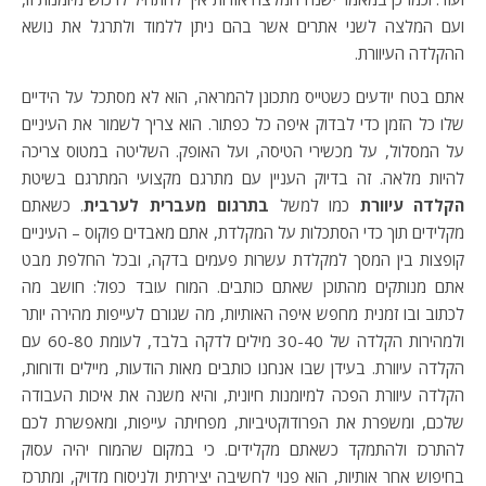
ועם המלצה לשני אתרים אשר בהם ניתן ללמוד ולתרגל את נושא
ההקלדה העיוורת.
אתם בטח יודעים כשטייס מתכונן להמראה, הוא לא מסתכל על הידיים
שלו כל הזמן כדי לבדוק איפה כל כפתור. הוא צריך לשמור את העיניים
על המסלול, על מכשירי הטיסה, ועל האופק. השליטה במטוס צריכה
להיות מלאה. זה בדיוק העניין עם מתרגם מקצועי המתרגם בשיטת
הקלדה עיוורת
כמו למשל
בתרגום מעברית לערבית
. כשאתם
מקלידים תוך כדי הסתכלות על המקלדת, אתם מאבדים פוקוס – העיניים
קופצות בין המסך למקלדת עשרות פעמים בדקה, ובכל החלפת מבט
אתם מנותקים מהתוכן שאתם כותבים. המוח עובד כפול: חושב מה
לכתוב ובו זמנית מחפש איפה האותיות, מה שגורם לעייפות מהירה יותר
ולמהירות הקלדה של 30-40 מילים לדקה בלבד, לעומת 60-80 עם
הקלדה עיוורת. בעידן שבו אנחנו כותבים מאות הודעות, מיילים ודוחות,
הקלדה עיוורת הפכה למיומנות חיונית, והיא משנה את איכות העבודה
שלכם, ומשפרת את הפרודוקטיביות, מפחיתה עייפות, ומאפשרת לכם
להתרכז ולהתמקד כשאתם מקלידים. כי במקום שהמוח יהיה עסוק
בחיפוש אחר אותיות, הוא פנוי לחשיבה יצירתית ולניסוח מדויק, ומתרכז