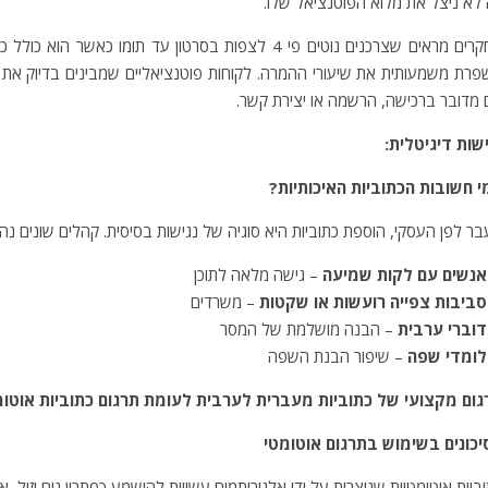
לא ניצל את מלוא הפוטנציאל שלו.
מחקרים מראים שצרכנים נוטים פי 4 לצפות בסרטון עד ת
רת משמעותית את שיעורי ההמרה. לקוחות פוטנציאליים שמבינים בדיוק את ה
מדובר ברכישה, הרשמה או יצירת קשר.
שות דיגיטלית:
י חשובות הכתוביות האיכותיות?
ר לפן העסקי, הוספת כתוביות היא סוגיה של נגישות בסיסית. קהלים שונים נהנ
אנשים עם לקות שמיעה
– גישה מלאה לתוכן
סביבות צפייה רועשות או שקטות
– משרדים
דוברי ערבית
– הבנה מושלמת של המסר
לומדי שפה
– שיפור הבנת השפה
גום מקצועי של כתוביות מעברית לערבית לעומת תרגום כתוביות אוטו
יכונים בשימוש בתרגום אוטומטי
ביות אוטומטיות שנוצרות על ידי אלגוריתמים עשויות להישמע כפתרון נוח וזול, אך