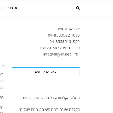
אודות
אלביאן תרגומים
טלפון: 04-8553522
פקס: 04-8553513
נייד: 972-0547705113+
דואל: info@albyan.net
ל
מאמרים אחרונים
בעי
כת
ללק
הי
תמלול הקלטות – כל מה שחשוב לדעת
הח
הקלדה עיוורת: למה היא המיומנות שכל מי