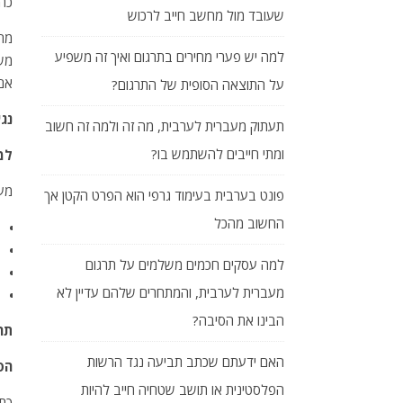
כה 
שעובד מול מחשב חייב לרכוש
למה יש פערי מחירים בתרגום ואיך זה משפיע
משפ
אם 
על התוצאה הסופית של התרגום?
נגי
תעתוק מעברית לערבית, מה זה ולמה זה חשוב
ומתי חייבים להשתמש בו?
למ
מעב
פונט בערבית בעימוד גרפי הוא הפרט הקטן אך
החשוב מהכל
למה עסקים חכמים משלמים על תרגום
מעברית לערבית, והמתחרים שלהם עדיין לא
הבינו את הסיבה?
תר
האם ידעתם שכתב תביעה נגד הרשות
הס
הפלסטינית או תושב שטחיה חייב להיות
כתו