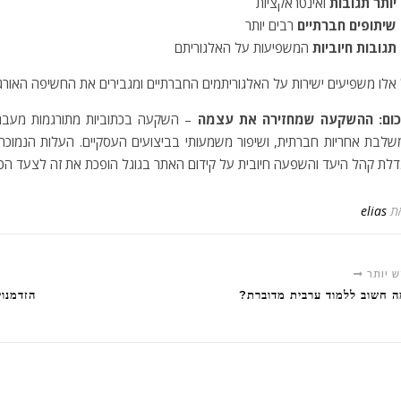
יותר תגובות
ואינטראקציות
שיתופים חברתיים
רבים יותר
תגובות חיוביות
המשפיעות על האלגוריתם
אלו משפיעים ישירות על האלגוריתמים החברתיים ומגבירים את החשיפה האורגנ
כום: ההשקעה שמחזירה את עצמה
– השקעה בכתוביות מתורגמות מעברי
לבת אחריות חברתית, ושיפור משמעותי בביצועים העסקיים. העלות הנמוכה
לת קהל היעד והשפעה חיובית על קידום האתר בגוגל הופכת את זה לצעד הכרחי
ת
elias
ש יותר
 חשוב ללמוד ערבית מדוברת?
הזדמנוי