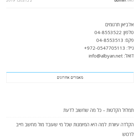
מאת
admin
2 בדצמבר 2019
אלביאן תרגומים
טלפון: 04-8553522
פקס: 04-8553513
נייד: 972-0547705113+
דואל: info@albyan.net
מאמרים אחרונים
תמלול הקלטות – כל מה שחשוב לדעת
הקלדה עיוורת: למה היא המיומנות שכל מי שעובד מול מחשב חייב
לרכוש