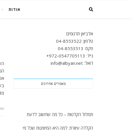
אודות
אלביאן תרגומים
טלפון: 04-8553522
פקס: 04-8553513
נייד: 972-0547705113+
דואל: info@albyan.net
הש
הגד
אפ
מאמרים אחרונים
בש
צוו
מא
תמלול הקלטות – כל מה שחשוב לדעת
הקלדה עיוורת: למה היא המיומנות שכל מי