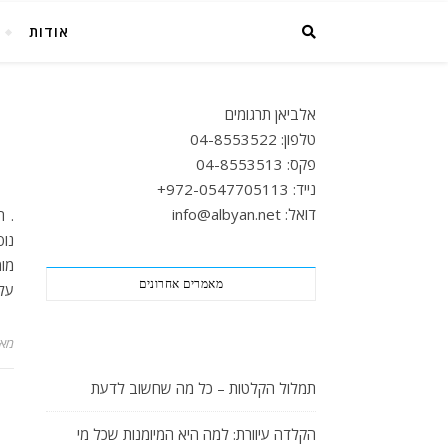
אודות
אלביאן תרגומים
טלפון: 04-8553522
פקס: 04-8553513
נייד: 972-0547705113+
דואל: info@albyan.net
. ת
נוס
מומ
מאמרים אחרונים
על 
מא
תמלול הקלטות – כל מה שחשוב לדעת
הקלדה עיוורת: למה היא המיומנות שכל מי